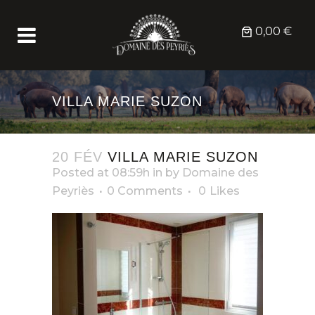
0,00 €
VILLA MARIE SUZON
20 FÉV
VILLA MARIE SUZON
Posted at 08:59h
in
by
Domaine des
Peyriès
0 Comments
0
Likes