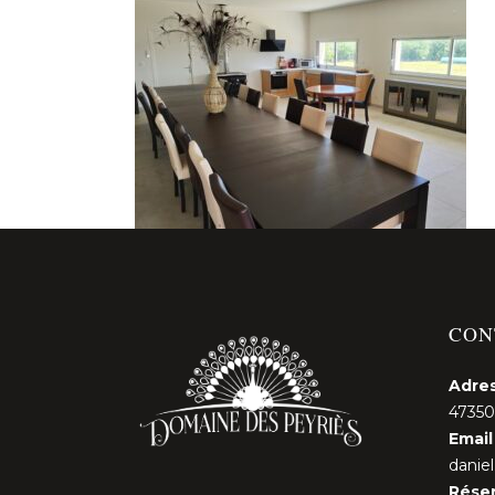
CON
Adres
47350
Email 
danie
Réser