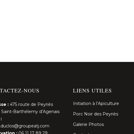
TACTEZ-NOUS
LIENS UTILES
Initiation à l’Apiculture
se :
475 route de Peyriès
 Saint-Barthélemy d’Agenais
Porc Noir des Peyriès
:
Galerie Photos
l.duclos@groupeatj.com
vation :
06 11 17 89 29